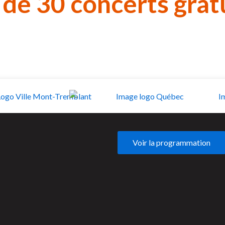
 de
30 concerts gratu
Voir la programmation