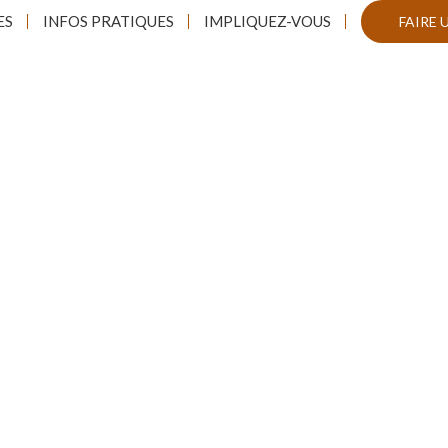
ES
INFOS PRATIQUES
IMPLIQUEZ-VOUS
FAIRE 
ième
19
Édition
Festi Jazz Mont-Tr
29 juillet au 2 août 2026