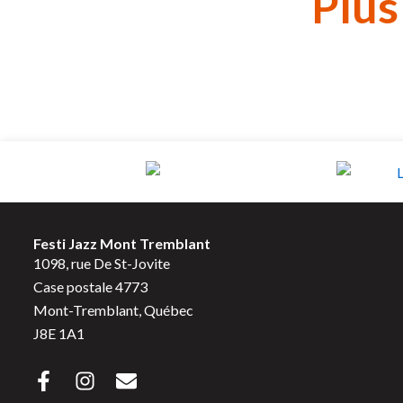
Plus
Festi Jazz Mont Tremblant
1098, rue De St-Jovite
Case postale 4773
Mont-Tremblant, Québec
J8E 1A1
F
I
E
a
n
n